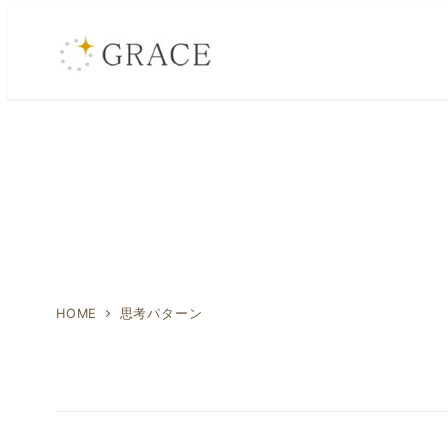
メ
イ
ン
コ
ン
テ
ン
ツ
へ
移
動
HOME
思考パターン