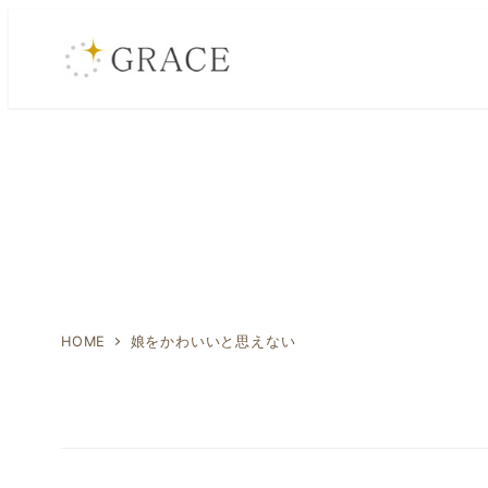
メ
イ
ン
コ
ン
テ
ン
ツ
へ
移
動
HOME
娘をかわいいと思えない