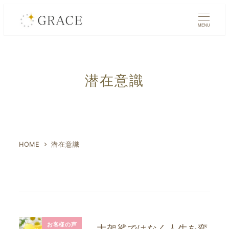
メ
イ
MENU
ン
コ
ン
潜在意識
テ
ン
ツ
へ
移
HOME
潜在意識
動
お客様の声
大袈裟ではなく人生を変